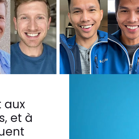
 aux
, et à
tuent