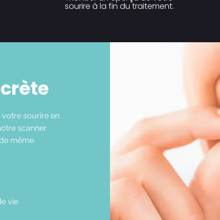
sourire à la fin du traitement.
scrète
 votre sourire en
 notre scanner
nt de même
de vie