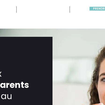
PRENDR
cement
Formulaires de référence
FAQ
x
parents
 au