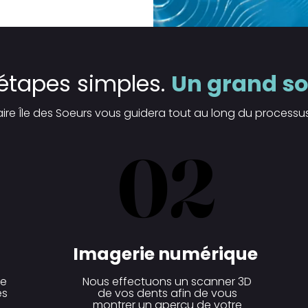
 étapes simples.
Un grand so
ire Île des Soeurs vous guidera tout au long du processus 
02
02
Imagerie numérique
re
Nous effectuons un scanner 3D
es
de vos dents afin de vous
montrer un aperçu de votre