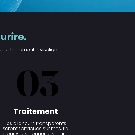
urire.
de traitement Invisalign.
03
03
Traitement
Les aligneurs transparents
seront fabriqués sur mesure
pour vous donner le sourire