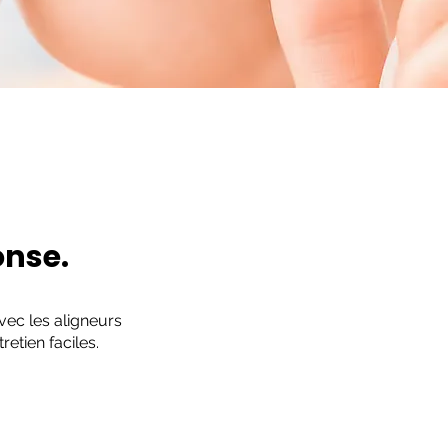
onse.
vec les aligneurs
etien faciles.