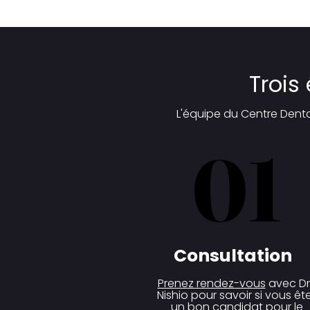
Trois
L'équipe du Centre Denta
01
01
Consultation
Prenez rendez-vous
avec D
Nishio pour savoir si vous êt
un bon candidat pour le