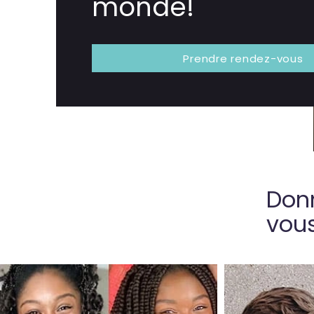
monde!
Prendre rendez-vous
Donn
vou