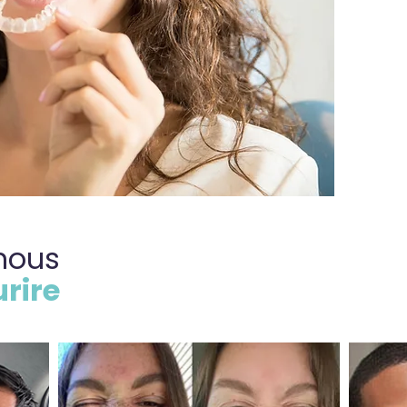
nous
rire